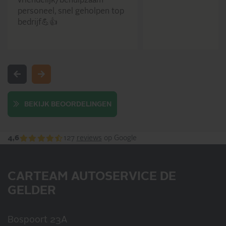
vriendelijk/behulpzaam
personeel, snel geholpen top
bedrijf💪👍
BEKIJK BEOORDELINGEN
4,6
127
reviews
op Google
CARTEAM AUTOSERVICE DE
GELDER
Bospoort 23A