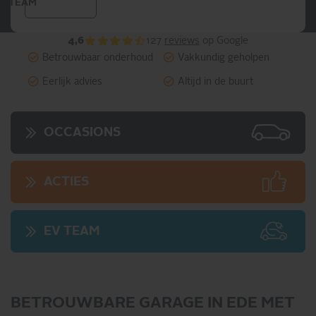
V TEAM
4,6
127
reviews
op Google
Betrouwbaar onderhoud
Vakkundig geholpen
Eerlijk advies
Altijd in de buurt
OCCASIONS
ACTIES
EV TEAM
BETROUWBARE GARAGE IN EDE MET