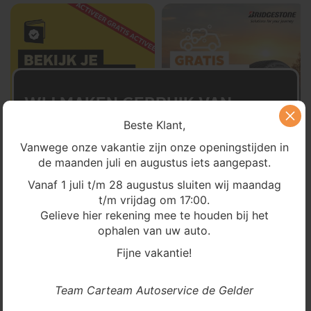
WIJ MAKEN GEBRUIK VAN
Beste Klant,
COOKIES
Vanwege onze vakantie zijn onze openingstijden in
BEHEER JE COOKIE TOESTEMMING
de maanden juli en augustus iets aangepast.
Om ervoor te zorgen dat onze website en
Vanaf 1 juli t/m 28 augustus sluiten wij maandag
marketingactiviteiten optimaal werken voor uw
ervaring met ons bedrijf, zetten we technologieën in
t/m vrijdag om 17:00.
zoals cookies om onder andere het aantal
Gelieve hier rekening mee te houden bij het
websitebezoeken te kunnen meten. Met uw
ophalen van uw auto.
goedkeuring kunnen we zulke informatie verwerken
op onze website. Het niet verlenen van toestemming
Fijne vakantie!
kan invloed hebben op de functionaliteit van deze
website.
Team Carteam Autoservice de Gelder
ALLES ACCEPTEREN