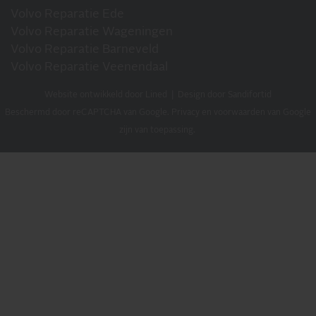
Volvo Reparatie Ede
Volvo Reparatie Wageningen
Volvo Reparatie Barneveld
Volvo Reparatie Veenendaal
Website ontwikkeld door Lined
|
Design door Sandifortid
Beschermd door reCAPTCHA van Google.
Privacy
en
voorwaarden
van Google
zijn van toepassing.