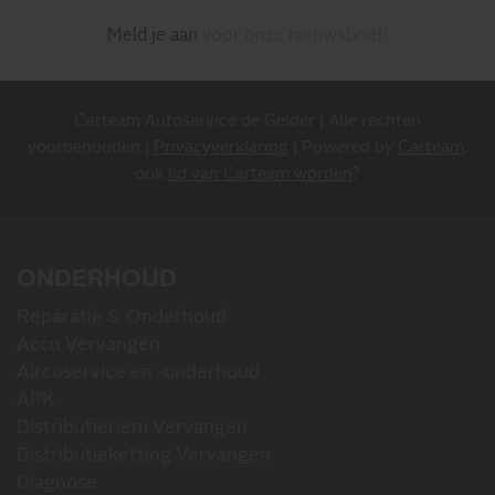
meer!
Meld je aan
voor onze nieuwsbrief!
Carteam Autoservice de Gelder | Alle rechten
voorbehouden |
Privacyverklaring
| Powered by
Carteam
,
ook
lid van Carteam worden
?
MIS NIETS
ONDERHOUD
Reparatie & Onderhoud
Accu Vervangen
Aircoservice en -onderhoud
APK
Distributieriem Vervangen
Distributieketting Vervangen
Diagnose