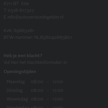
6711 BT Ede
T
0318-617327
E
info@autoservicedegelder.nl
KvK: 69863261
BTW-nummer: NL858042885B01
Heb je een klacht?
Vul hier het klachtenformulier in
Openingstijden
Maandag
08:00
-
17:00
Dinsdag
08:00
-
17:00
Woensdag
08:00
-
17:00
Donderdag
08:00
-
17:00