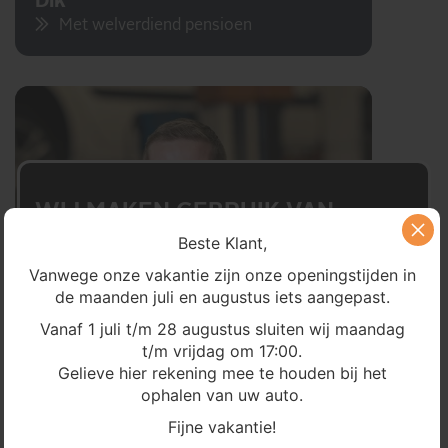
Dik
Met welverdiend pensioen
WIJ MAKEN GEBRUIK VAN
Beste Klant,
COOKIES
Vanwege onze vakantie zijn onze openingstijden in
BEHEER JE COOKIE TOESTEMMING
de maanden juli en augustus iets aangepast.
Om ervoor te zorgen dat onze website en
Vanaf 1 juli t/m 28 augustus sluiten wij maandag
marketingactiviteiten optimaal werken voor uw
ervaring met ons bedrijf, zetten we technologieën in
t/m vrijdag om 17:00.
zoals cookies om onder andere het aantal
Gelieve hier rekening mee te houden bij het
websitebezoeken te kunnen meten. Met uw
ophalen van uw auto.
goedkeuring kunnen we zulke informatie verwerken
op onze website. Het niet verlenen van toestemming
Fijne vakantie!
kan invloed hebben op de functionaliteit van deze