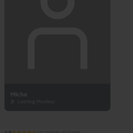
Micha
Leerling Monteur
4,6
127
reviews
op Google