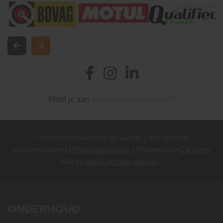
INSCHRIJVEN NIEUWSBRIEF
Blijf op de hoogte van al onze acties, aanbiedingen en
meer!
Meld je aan
voor onze nieuwsbrief!
Carteam Autoservice de Gelder | Alle rechten
voorbehouden |
Privacyverklaring
| Powered by
Carteam
,
ook
lid van Carteam worden
?
MIS NIETS
ONDERHOUD